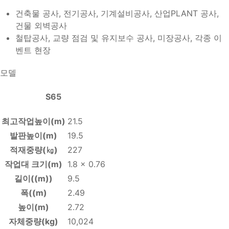
건축물 공사, 전기공사, 기계설비공사, 산업PLANT 공사,
건물 외벽공사
철탑공사, 교량 점검 및 유지보수 공사, 미장공사, 각종 이
벤트 현장
모델
S65
최고작업높이(m)
21.5
발판높이(m)
19.5
적재중량(㎏)
227
작업대 크기(m)
1.8 x 0.76
길이((m))
9.5
폭((m)
2.49
높이(m)
2.72
자체중량(kg)
10,024