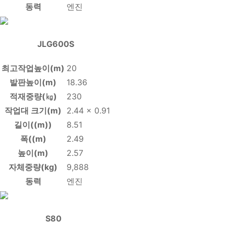
동력
엔진
JLG600S
최고작업높이(m)
20
발판높이(m)
18.36
적재중량(㎏)
230
작업대 크기(m)
2.44 x 0.91
길이((m))
8.51
폭((m)
2.49
높이(m)
2.57
자체중량(kg)
9,888
동력
엔진
S80