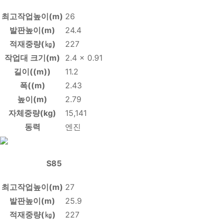
최고작업높이(m)
26
발판높이(m)
24.4
적재중량(㎏)
227
작업대 크기(m)
2.4 x 0.91
길이((m))
11.2
폭((m)
2.43
높이(m)
2.79
자체중량(kg)
15,141
동력
엔진
S85
최고작업높이(m)
27
발판높이(m)
25.9
적재중량(㎏)
227