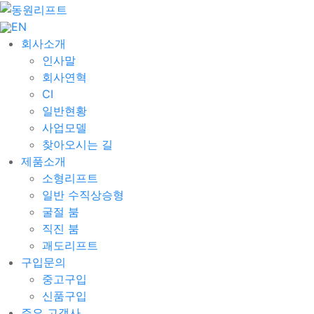
EN
회사소개
인사말
회사연혁
CI
일반현황
사업모델
찾아오시는 길
제품소개
소형리프트
일반 수직상승형
굴절 붐
직진 붐
괘도리프트
구입문의
중고구입
신품구입
주요 고객사