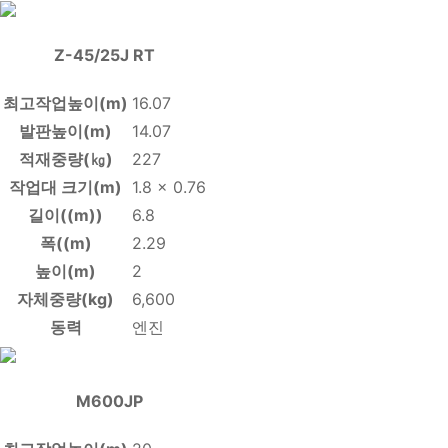
Z-45/25J RT
최고작업높이(m)
16.07
발판높이(m)
14.07
적재중량(㎏)
227
작업대 크기(m)
1.8 x 0.76
길이((m))
6.8
폭((m)
2.29
높이(m)
2
자체중량(kg)
6,600
동력
엔진
M600JP