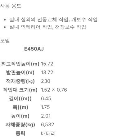
사용 용도
실내 실외의 전동교체 작업, 개보수 작업
실내 인테리어 작업, 천장보수 작업
모델
E450AJ
최고작업높이(m)
15.72
발판높이(m)
13.72
적재중량(㎏)
230
작업대 크기(m)
1.52 x 0.76
길이((m))
6.45
폭((m)
1.75
높이(m)
2.01
자체중량(kg)
6,532
동력
배터리